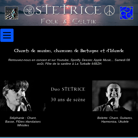
Chants de marins, chansons de Bretagne et d'Irlande
Retrouvez-nous en concert et sur Youtube, Spotify, Deezer, Apple Music... Samedi 08
août, Fête de la sardine à La Turballe
44BZH
Stéphanie : Chant,
Belette: Chant, Guitares,
Basse, Flûtes irlandaises
Harmonica, Ukulele
Whistles